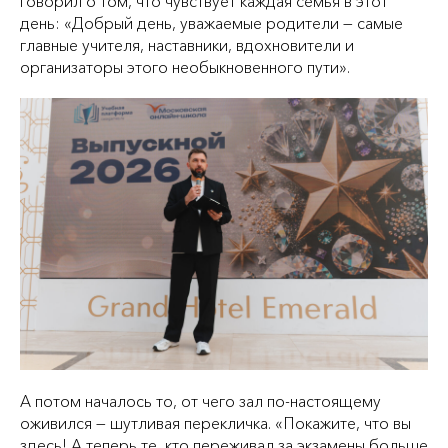
говорил о том, что чувствует каждая семья в этот
день: «Добрый день, уважаемые родители — самые
главные учителя, наставники, вдохновители и
организаторы этого необыкновенного пути».
А потом началось то, от чего зал по‑настоящему
оживился — шутливая перекличка. «Покажите, что вы
здесь! А теперь те, кто переживал за экзамены больше