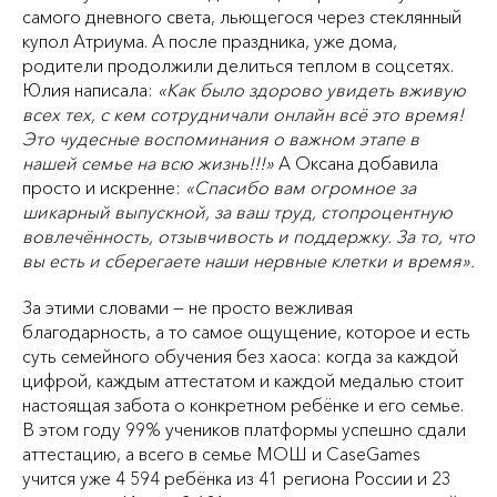
самого дневного света, льющегося через стеклянный
купол Атриума. А после праздника, уже дома,
родители продолжили делиться теплом в соцсетях.
Юлия написала:
«Как было здорово увидеть вживую
всех тех, с кем сотрудничали онлайн всё это время!
Это чудесные воспоминания о важном этапе в
нашей семье на всю жизнь!!!»
А Оксана добавила
просто и искренне:
«Спасибо вам огромное за
шикарный выпускной, за ваш труд, стопроцентную
вовлечённость, отзывчивость и поддержку. За то, что
вы есть и сберегаете наши нервные клетки и время».
За этими словами — не просто вежливая
благодарность, а то самое ощущение, которое и есть
суть семейного обучения без хаоса: когда за каждой
цифрой, каждым аттестатом и каждой медалью стоит
настоящая забота о конкретном ребёнке и его семье.
В этом году 99% учеников платформы успешно сдали
аттестацию, а всего в семье МОШ и CaseGames
учится уже 4 594 ребёнка из 41 региона России и 23