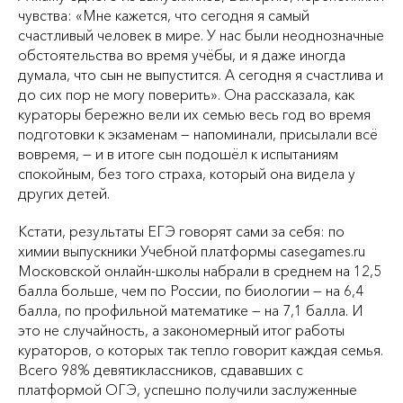
чувства: «Мне кажется, что сегодня я самый
счастливый человек в мире. У нас были неоднозначные
обстоятельства во время учёбы, и я даже иногда
думала, что сын не выпустится. А сегодня я счастлива и
до сих пор не могу поверить». Она рассказала, как
кураторы бережно вели их семью весь год во время
подготовки к экзаменам — напоминали, присылали всё
вовремя, — и в итоге сын подошёл к испытаниям
спокойным, без того страха, который она видела у
других детей.
Кстати, результаты ЕГЭ говорят сами за себя: по
химии выпускники Учебной платформы casegames.ru
Московской онлайн-школы набрали в среднем на 12,5
балла больше, чем по России, по биологии — на 6,4
балла, по профильной математике — на 7,1 балла. И
это не случайность, а закономерный итог работы
кураторов, о которых так тепло говорит каждая семья.
Всего 98% девятиклассников, сдававших с
платформой ОГЭ, успешно получили заслуженные