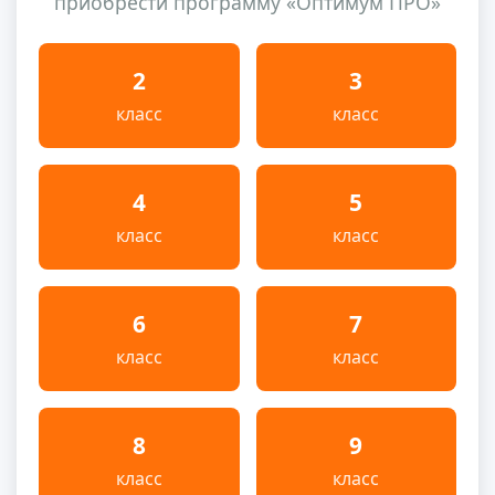
приобрести программу «Оптимум ПРО»
2
3
класс
класс
4
5
класс
класс
6
7
класс
класс
8
9
класс
класс